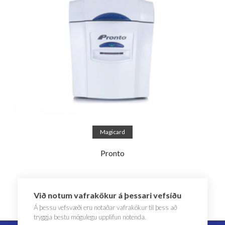
Read more
Magicard
Pronto
Við notum vafrakökur á þessari vefsíðu
Á þessu vefsvæði eru notaðar vafrakökur til þess að
tryggja bestu mögulegu upplifun notenda.