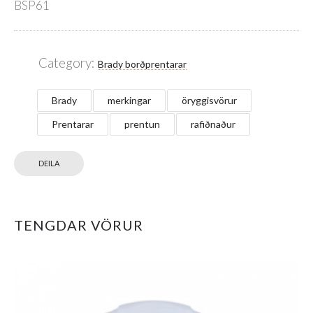
BSP61
Category:
Brady borðprentarar
Brady
merkingar
öryggisvörur
Prentarar
prentun
rafiðnaður
DEILA
TENGDAR VÖRUR