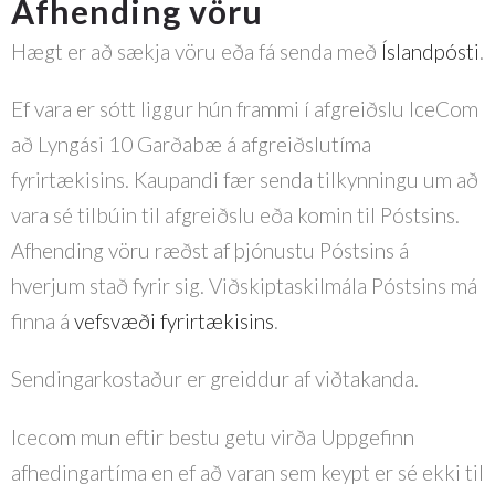
Afhending vöru
Hægt er að sækja vöru eða fá senda með
Íslandpósti
.
Ef vara er sótt liggur hún frammi í afgreiðslu IceCom
að Lyngási 10 Garðabæ á afgreiðslutíma
fyrirtækisins. Kaupandi fær senda tilkynningu um að
vara sé tilbúin til afgreiðslu eða komin til Póstsins.
Afhending vöru ræðst af þjónustu Póstsins á
hverjum stað fyrir sig. Viðskiptaskilmála Póstsins má
finna á
vefsvæði fyrirtækisins
.
Sendingarkostaður er greiddur af viðtakanda.
Icecom mun eftir bestu getu virða Uppgefinn
afhedingartíma en ef að varan sem keypt er sé ekki til