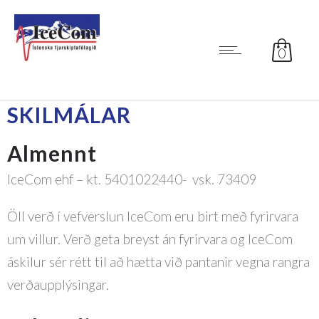
0
SKILMÁLAR
Almennt
IceCom ehf – kt. 5401022440- vsk. 73409
Öll verð í vefverslun IceCom eru birt með fyrirvara
um villur. Verð geta breyst án fyrirvara og IceCom
áskilur sér rétt til að hætta við pantanir vegna rangra
verðaupplýsingar.