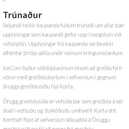
Trúnaður
Seljandi heitir kaupanda fullum trúnaði um allar þær
upplýsingar sem kaupandi gefur upp í tengslum við
viðskiptin. Upplýsingar frá kaupanda verða ekki
afhentar þriðja aðila undir neinum kringumstæðum.
IceCom býður viðskiptavinum sínum að greiða fyrir
vörur með greiðslukortum í vefverslun í gegnum
örugga greiðslusíðu hjá Korta.
Örugg greiðslusíða er vefsíða þar sem greiðsla á sér
stað í vottuðu og dulkóðuðu umhverfi Korta ehf.
Korthafi flyst af vefverslun söluaðila á Öruggu
greiðslusíðuna til að ganga frá greiðslu.