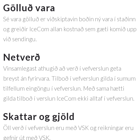
Gölluð vara
Sé vara gölluð er viðskiptavin boðin ný vara í staðinn
og greiðir IceCom allan kostnað sem gæti komið upp
við sendingu.
Netverð
Vinsamlegast athugið að verð í vefverslun geta
breyst án fyrirvara. Tilboð í vefverslun gilda í sumum
tilfellum eingöngu í vefverslun. Með sama hætti
gilda tilboð í verslun IceCom ekki alltaf í vefverslun.
Skattar og gjöld
Öll verð í vefverslun eru með VSK og reikningar eru
gefnir út með VSK.