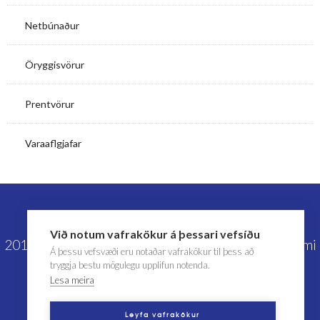
Netbúnaður
Öryggisvörur
Prentvörur
Varaaflgjafar
Við notum vafrakökur á þessari vefsíðu
2019 © IceCom ehf | Lyngás 10 | 210 Garðabær | Sími
Á þessu vefsvæði eru notaðar vafrakökur til þess að
tryggja bestu mögulegu upplifun notenda.
414-4400 | icecom@icecom.is
Lesa meira
Leyfa vafrakökur