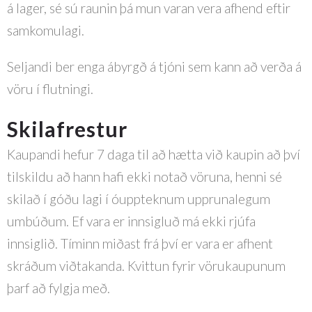
á lager, sé sú raunin þá mun varan vera afhend eftir
samkomulagi.
Seljandi ber enga ábyrgð á tjóni sem kann að verða á
vöru í flutningi.
Skilafrestur
Kaupandi hefur 7 daga til að hætta við kaupin að því
tilskildu að hann hafi ekki notað vöruna, henni sé
skilað í góðu lagi í óuppteknum upprunalegum
umbúðum. Ef vara er innsigluð má ekki rjúfa
innsiglið. Tíminn miðast frá því er vara er afhent
skráðum viðtakanda. Kvittun fyrir vörukaupunum
þarf að fylgja með.