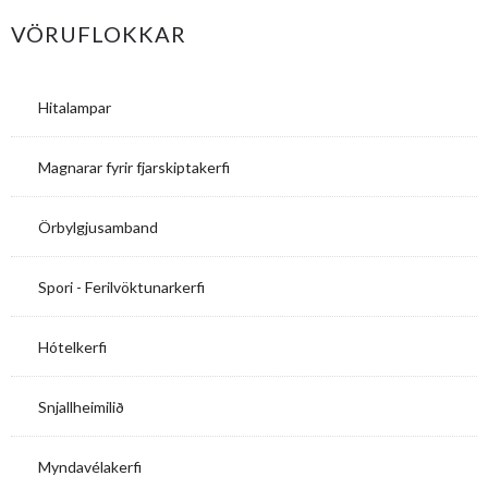
VÖRUFLOKKAR
Hitalampar
Magnarar fyrir fjarskiptakerfi
Örbylgjusamband
Spori - Ferilvöktunarkerfi
Hótelkerfi
Snjallheimilið
Myndavélakerfi