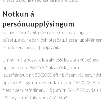
Notkun á
persónuupplýsingum
Sölukerfi varðveita ekki persónuupplýsingar, s.s.
búsetu, aldur eða viðskiptasögu. Þessar upplýsingar
eru aldrei afhentar þriðja aðila.
Um skilmála þessa gilda ákvæði laga um húsgöngu-
og fjarsölu nr. 96/1992, ákvæði laga um
lausafjárkaup nr. 50/2000 eftir því sem við getur átt
og ákvæði laga um neytendakaup nr. 48/2003. Allir
frestir sem nefndir eru í lögum nr. 96/1992 byrja að
líða þegar móttaka vöru á sér stað.