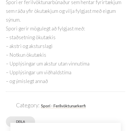
Spori er ferilvöktunarbúnaður sem hentar fyrirtækjum
sem ráða yfir ökutækjum og vilja fylgjast með eigum
sýnum.
Spori gerir mögulegt að fylgjast með:
– staðsetning ökutækis
– akstri og aksturslagi
– Notkun ökutækis
– Upplýsingar um akstur utan vinnutíma
– Upplýsingar um viðhaldstíma
– og ýmislegt annað
Category:
Spori - Ferilvöktunarkerfi
DEILA