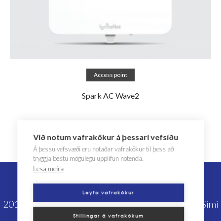
Read more
Access point
Spark AC Wave2
Við notum vafrakökur á þessari vefsíðu
Á þessu vefsvæði eru notaðar vafrakökur til þess að
tryggja bestu mögulegu upplifun notenda.
Lesa meira
Leyfa vafrakökur
2019 © IceCom ehf | Lyngás 10 | 210 Garðabær | Sími
Stillingar á vafrakökum
414-4400 | icecom@icecom.is