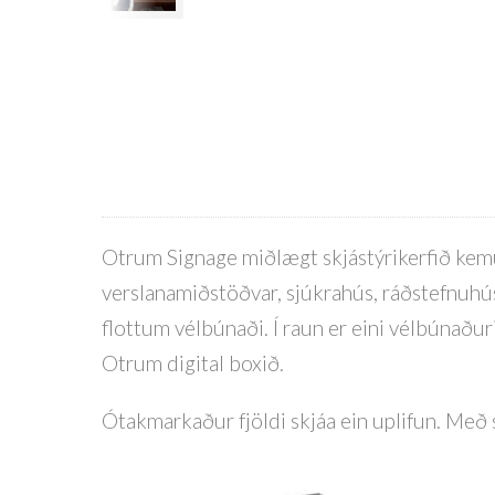
Otrum Signage miðlægt skjástýrikerfið kem
verslanamiðstöðvar, sjúkrahús, ráðstefnuhús 
flottum vélbúnaði. Í raun er eini vélbúnaður
Otrum digital boxið.
Ótakmarkaður fjöldi skjáa ein uplifun. Með sk