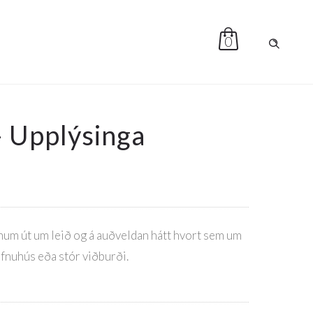
0
– Upplýsinga
um út um leið og á auðveldan hátt hvort sem um
efnuhús eða stór viðburði.