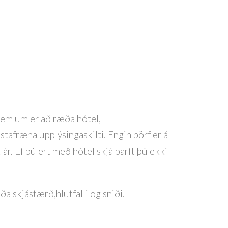
sem um er að ræða hótel,
stafræna upplýsingaskilti. Engin þörf er á
ár. Ef þú ert með hótel skjá þarft þú ekki
ða skjástærð,hlutfalli og sniði.