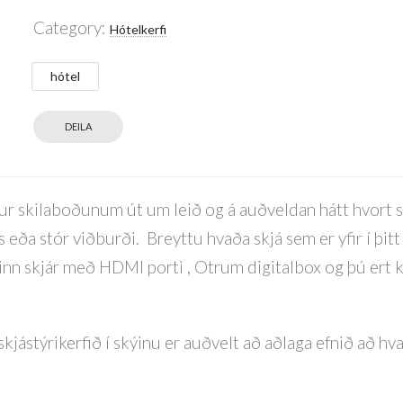
Category:
Hótelkerfi
hótel
DEILA
ur skilaboðunum út um leið og á auðveldan hátt hvort 
eða stór viðburði. Breyttu hvaða skjá sem er yfir í þitt 
inn skjár með HDMI porti , Otrum digitalbox og þú ert kl
jástýrikerfið í skýinu er auðvelt að aðlaga efnið að hva