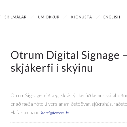
SKILMÁLAR
UM OKKUR
ÞJÓNUSTA
ENGLISH
Otrum Digital Signage 
skjákerfi í skýinu
Otrum Signage miðlægt skjástýrikerfið kemur skilaboðun
er að ræða hótel,í verslanamiðstöðvar, sjúkrahús, ráðst
Hafa samband
hotel@icecom.is