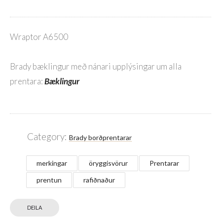
Wraptor A6500
Brady bæklingur með nánari upplýsingar um alla
prentara:
Bæklingur
Category:
Brady borðprentarar
merkingar
öryggisvörur
Prentarar
prentun
rafiðnaður
DEILA