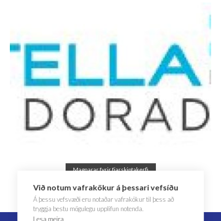
Read more
Magnarar fyrir fjarskiptakerfi
Við notum vafrakökur á þessari vefsíðu
Stella Doradus
Á þessu vefsvæði eru notaðar vafrakökur til þess að
tryggja bestu mögulegu upplifun notenda.
Lesa meira