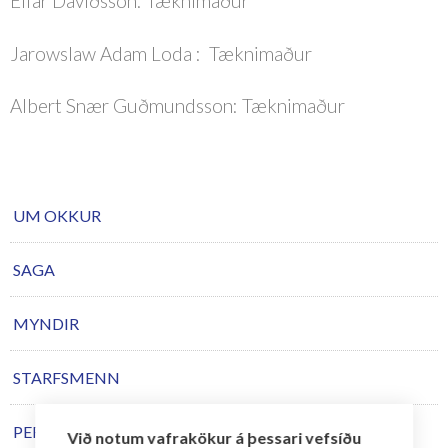
Elfar Davíðsson: Tæknimaður
Jarowslaw Adam Loda : Tæknimaður
Albert Snær Guðmundsson: Tæknimaður
UM OKKUR
SAGA
MYNDIR
STARFSMENN
PERSÓNUVERNDARSTEFNA
Við notum vafrakökur á þessari vefsíðu