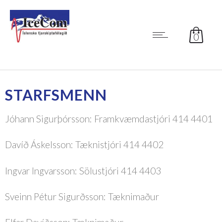
0
STARFSMENN
Jóhann Sigurþórsson: Framkvæmdastjóri 414 4401
Davíð Áskelsson: Tæknistjóri 414 4402
Ingvar Ingvarsson: Sölustjóri 414 4403
Sveinn Pétur Sigurðsson: Tæknimaður